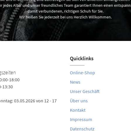
 jedes Alter und unser freundliches Team garantiert Ihnen einen entspan
damit verbundenen, richtigen Schuh für Sie.
Wir heißen Sie jederzeit bei uns Herzlich Willkommen.
Quicklinks
szeiten
Online-Shop
0:00-18:00
News
0-13:30
Unser Geschäft
nntag: 03.05.2026 von 12 - 17
Über uns
Kontakt
Impressum
Datenschutz