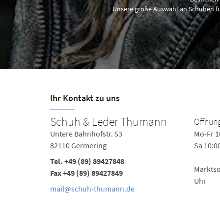
Unsere große Auswahl an Schuhen für
Ihr Kontakt zu uns
Schuh & Leder Thumann
Öffnung
Untere Bahnhofstr. 53
Mo-Fr 1
82110 Germering
Sa 10:0
Tel.
+49 (89) 89427848
Marktso
Fax +49 (89) 89427849
Uhr
mail@schuh-thumann.de