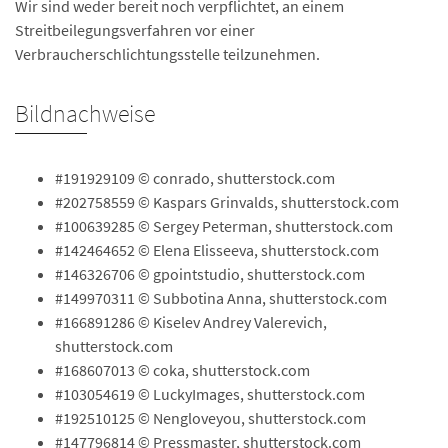
Wir sind weder bereit noch verpflichtet, an einem
Streitbeilegungsverfahren vor einer
Verbraucherschlichtungsstelle teilzunehmen.
Bildnachweise
#191929109 © conrado, shutterstock.com
#202758559 © Kaspars Grinvalds, shutterstock.com
#100639285 © Sergey Peterman, shutterstock.com
#142464652 © Elena Elisseeva, shutterstock.com
#146326706 © gpointstudio, shutterstock.com
#149970311 © Subbotina Anna, shutterstock.com
#166891286 © Kiselev Andrey Valerevich,
shutterstock.com
#168607013 © coka, shutterstock.com
#103054619 © LuckyImages, shutterstock.com
#192510125 © Nengloveyou, shutterstock.com
#147796814 © Pressmaster, shutterstock.com